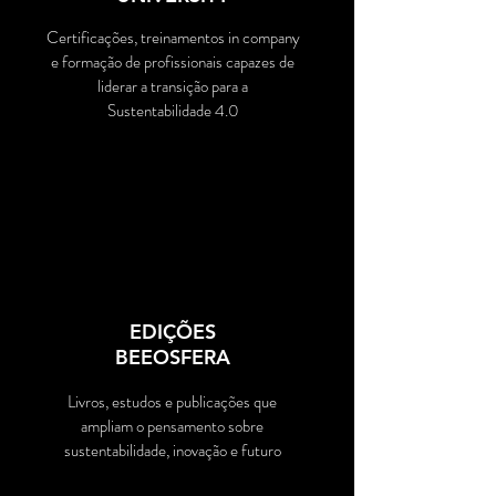
Certificações, treinamentos in company
e formação de profissionais capazes de
liderar a transição para a
Sustentabilidade 4.0
EM BREVE
EDIÇÕES
BEEOSFERA
Livros, estudos e publicações que
ampliam o pensamento sobre
sustentabilidade, inovação e futuro
CONHECER