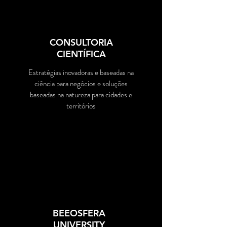
CONSULTORIA
CIENTÍFICA
Estratégias inovadoras e baseadas na
ciência para negócios e soluções
baseadas na natureza para cidades e
territórios
CONHECER
BEEOSFERA
UNIVERSITY