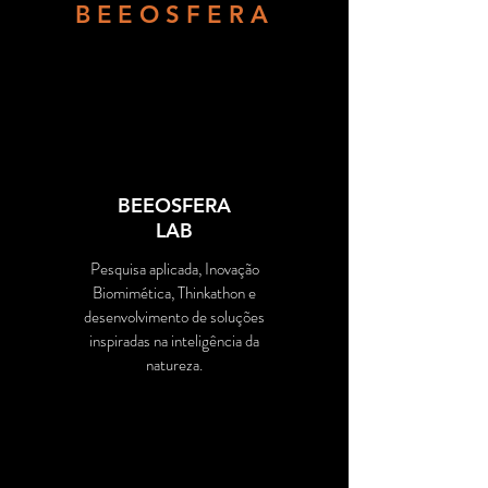
BEEOSFERA
BEEOSFERA
LAB
Pesquisa aplicada, Inovação
Biomimética, Thinkathon e
desenvolvimento de soluções
inspiradas na inteligência da
natureza.
CONHECER