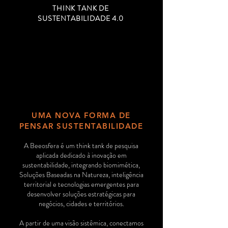
THINK TANK DE
SUSTENTABILIDADE 4.0
UMA NOVA FORMA DE
PENSAR SUSTENTABILIDADE
A Beeosfera é um think tank de pesquisa
aplicada dedicado à inovação em
sustentabilidade, integrando biomimética,
Soluções Baseadas na Natureza, inteligência
territorial e tecnologias emergentes para
desenvolver soluções estratégicas para
negócios, cidades e territórios.
A partir de uma visão sistêmica, conectamos