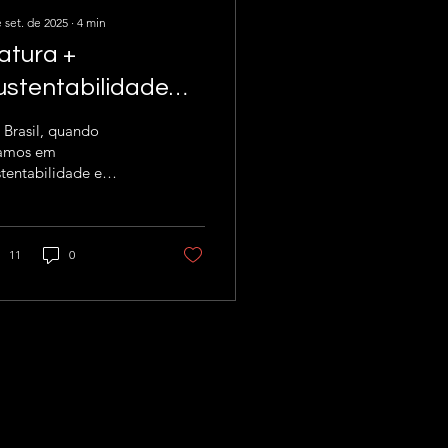
 set. de 2025
∙
4
min
atura +
ustentabilidade
.0: quando
 Brasil, quando
xcelência encontra
lamos em
tentabilidade e
volução
cisamos citar um
emplo de empresa
tentável, certamente a
ura estará entre as...
11
0