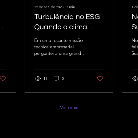
12 de set. de 2025
∙
3
min
1 de
Turbulência no ESG -
N
da
Quando o clima
S
sacode os céus e
4
Em uma recente missão
No
expõe a fragilidade
e
técnica empresarial
fa
perguntei a uma grande
Sus
dos negócios
e
companhia de transporte
pre
aéreo de passageiros se
ex
já estavam avaliando os...
sus
11
0
Nat
Ver mais