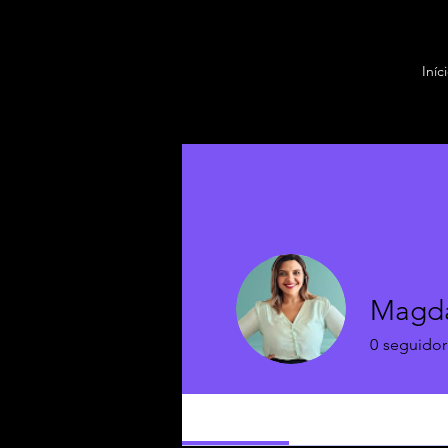
Iníc
Magda
0
seguidor
Profile