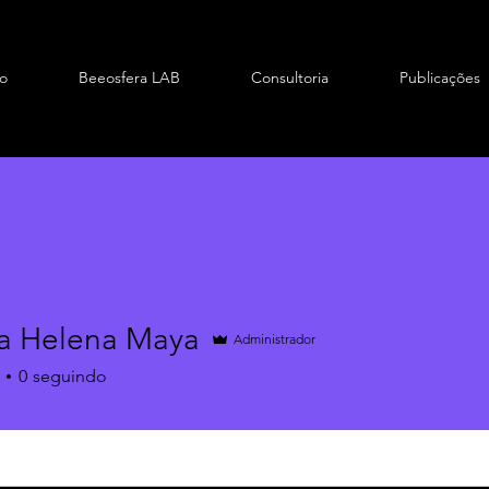
io
Beeosfera LAB
Consultoria
Publicações
 Helena Maya
Administrador
0
seguindo