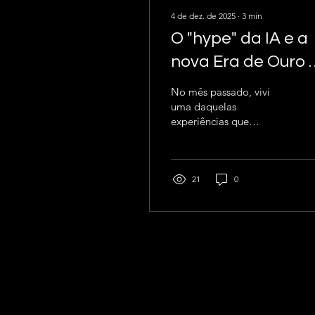
4 de dez. de 2025
∙
3
min
O "hype" da IA e a
nova Era de Ouro 
Ciência
No mês passado, vivi
uma daquelas
experiências que
parecem banais à
primeira vista, mas que
deixam um sinal amarelo
aceso no fundo da
21
0
consciência: um
estudante de jornalismo
solicitou uma entrevista
para falar sobre
Sustentabilidade 4.0
(tema ao qual dedico
anos de pesquisa, escrita
e docência) e
prontamente aceitei,