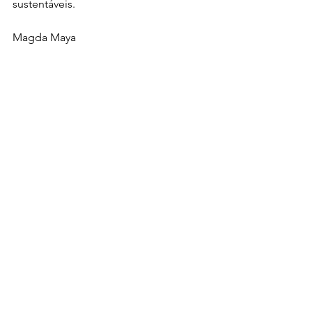
sustentáveis.
Magda Maya
@magdamaya.ambiental
Artigo atualizado
Publicação original em:  
https://inovamundo.com.br/2017/08/09
/a-inovacao-sempre-esteve-na-
natureza/
Opinião
Ver tudo
Posts recentes