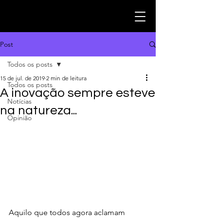
Post
Todos os posts
15 de jul. de 2019
2 min de leitura
Todos os posts
A inovação sempre esteve
Notícias
na natureza...
Opinião
Aquilo que todos agora aclamam 